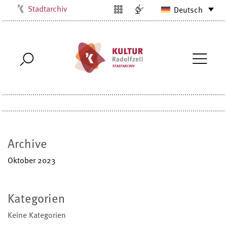
Stadtarchiv
Deutsch
Kulturbüro
Milchwerk
Musikschule
Stadtmuseum
Stadtbibliothek
Villa Bosch
Radolfzell1200
Archive
Oktober 2023
Kategorien
Keine Kategorien